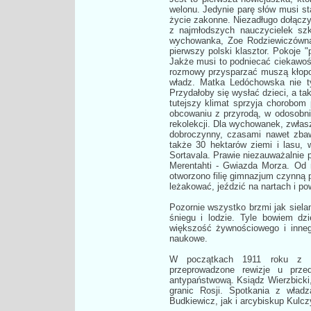
welonu. Jedynie parę słów musi sta
życie zakonne. Niezadługo dołączy 
z najmłodszych nauczycielek sz
wychowanka, Zoe Rodziewiczówna, 
pierwszy polski klasztor. Pokoje 
Jakże musi to podniecać ciekawość
rozmowy przysparzać muszą kłopot
władz. Matka Ledóchowska nie ty
Przydałoby się wysłać dzieci, a ta
tutejszy klimat sprzyja chorobom 
obcowaniu z przyrodą, w odosobnien
rekolekcji. Dla wychowanek, zwła
dobroczynny, czasami nawet zbaw
także 30 hektarów ziemi i lasu,
Sortavala. Prawie niezauważalnie
Merentahti - Gwiazda Morza. Od 
otworzono filię gimnazjum czynną 
leżakować, jeździć na nartach i po
Pozornie wszystko brzmi jak sielan
śniegu i lodzie. Tyle bowiem dz
większość żywnościowego i inneg
naukowe.
W początkach 1911 roku z ro
przeprowadzone rewizje u przeds
antypaństwową. Ksiądz Wierzbicki, 
granic Rosji. Spotkania z wład
Budkiewicz, jak i arcybiskup Kulcz