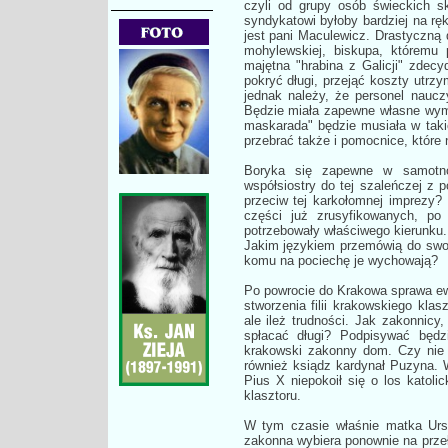
czyli od grupy osób świeckich sk
syndykatowi byłoby bardziej na rękę
jest pani Maculewicz. Drastyczną 
mohylewskiej, biskupa, któremu
majętna "hrabina z Galicji" zdec
pokryć długi, przejąć koszty utr
jednak należy, że personel naucz
Będzie miała zapewne własne wyma
maskarada" będzie musiała w taki
przebrać także i pomocnice, które
Boryka się zapewne w samotnoś
współsiostry do tej szaleńczej z p
przeciw tej karkołomnej imprezy?
części już zrusyfikowanych, po 
potrzebowały właściwego kierunku. 
Jakim językiem przemówią do swoi
komu na pociechę je wychowają?
Po powrocie do Krakowa sprawa ew
stworzenia filii krakowskiego kla
ale ileż trudności. Jak zakonnicy
spłacać długi? Podpisywać będz
krakowski zakonny dom. Czy nie 
również ksiądz kardynał Puzyna.
Pius X niepokoił się o los katolic
klasztoru.
W tym czasie właśnie matka Urs
zakonna wybiera ponownie na prze