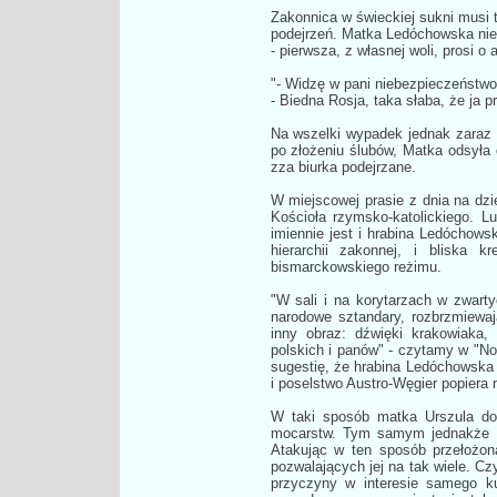
Zakonnica w świeckiej sukni musi te
podejrzeń. Matka Ledóchowska nie
- pierwsza, z własnej woli, prosi o
"- Widzę w pani niebezpieczeństwo d
- Biedna Rosja, taka słaba, że ja 
Na wszelki wypadek jednak zaraz po
po złożeniu ślubów, Matka odsyła
zza biurka podejrzane.
W miejscowej prasie z dnia na dzie
Kościoła rzymsko-katolickiego. 
imiennie jest i hrabina Ledóchowsk
hierarchii zakonnej, i bliska 
bismarckowskiego reżimu.
"W sali i na korytarzach w zwar
narodowe sztandary, rozbrzmiewaj
inny obraz: dźwięki krakowiaka,
polskich i panów" - czytamy w "N
sugestię, że hrabina Ledóchowska p
i poselstwo Austro-Węgier popiera 
W taki sposób matka Urszula do
mocarstw. Tym samym jednakże za
Atakując w ten sposób przełożon
pozwalających jej na tak wiele. Cz
przyczyny w interesie samego ku