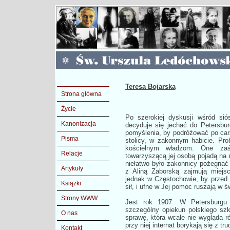
Teresa Bojarska
Strona główna
Życie
Po szerokiej dyskusji wśród si
Kanonizacja
decyduje się jechać do Petersbur
pomyślenia, by podróżować po carsk
Pisma
stolicy, w zakonnym habicie. P
kościelnym władzom. One za
Relacje
towarzyszącą jej osobą pojadą na
niełatwo było zakonnicy pożegnać
Artykuły
z Aliną Zaborską zajmują miejs
jednak w Częstochowie, by przed
Książki
sił, i ufne w Jej pomoc ruszają w św
Strony WWW
Jest rok 1907. W Petersburgu k
szczególny opiekun polskiego szk
O nas
sprawę, która wcale nie wygląda r
przy niej internat borykają się z 
Kontakt