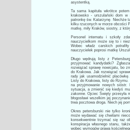
asystentką.
Ta sama kapituła wkrótce potem
krakowsko - urszulański dom w s
patronkę św. Katarzynę. Niechże t
kilku rzuconych w morze obcości 
matkę, miły Kraków, siostry, z który
Personel internatu i szkoły zd
nauczycielkom może się to i niez
Wobec władz carskich potrafił
nauczycielek poprosi matkę Urszulę
Długo wędrują listy z Petersbu
przyjmować kandydatki? Zgłasza
rozwiązać sprawę nowicjatu, bo z
do Krakowa. Jak rozwiązać sprawę
rady jak usamodzielnić placówkę
Listy do Krakowa, listy do Rzymu. 
na przyjmowanie nowych sióstr. 
sytuacja, a zmienić się kiedyś mu
zakonne. Ojciec Święty przesyła m
błogosławi wszelkim jej poczynani
trwa pocztowa droga. Niech jej p
Okres petersburski nie tylko kro
może wydawać się chwilami nieco 
konsekwentnie trzymać się raz obr
konspiracja własnego stanu, takż
wobec wymogów prawa kościelnego,