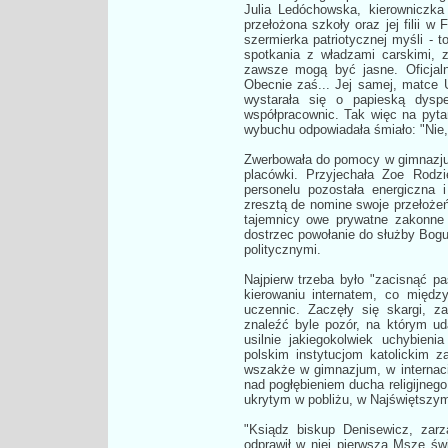
Julia Ledóchowska, kierowniczka p
przełożona szkoły oraz jej filii w 
szermierka patriotycznej myśli - t
spotkania z władzami carskimi, 
zawsze mogą być jasne. Oficjaln
Obecnie zaś... Jej samej, matce 
wystarała się o papieską dyspe
współpracownic. Tak więc na pyta
wybuchu odpowiadała śmiało: "Nie, 
Zwerbowała do pomocy w gimnazjum
placówki. Przyjechała Zoe Rodz
personelu pozostała energiczna 
zresztą de nomine swoje przełożeńs
tajemnicy owe prywatne zakonne 
dostrzec powołanie do służby Bogu.
politycznymi.
Najpierw trzeba było "zacisnąć p
kierowaniu internatem, co międz
uczennic. Zaczęły się skargi, za
znaleźć byle pozór, na którym u
usilnie jakiegokolwiek uchybieni
polskim instytucjom katolickim 
wszakże w gimnazjum, w internacie
nad pogłębieniem ducha religijne
ukrytym w pobliżu, w Najświętszy
"Ksiądz biskup Denisewicz, zarz
odprawił w niej pierwszą Mszę św