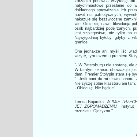
zarządza ponowną wizytację tak 
natychmiastowe przesłanie do 
dokładnego sprawdzenia ich prze
nawet nut patriotycznych, wywro
nakazuje się bezzwłoczne zamknięc
wie. Grozi się nawet likwidacją 
osób najbardziej podejrzanych, p
jest szpiegostwo, nie tylko na 
Najwygodniej byłoby, gdyby z wł
granice.
Ona jednakże ani myśli iść wła
wizytę, tym razem u premiera Stoły
"- W Petersburgu nie zostanę, ale
W tamtym okresie obowiązuje jes
dam. Premier Stołypin stara się by
"- Jeśli pani da mi słowo honoru,
Nie życzę sobie klasztoru ani tam, a
- Obiecuję. Nie będzie".
Teresa Bojarska.
W IMIĘ TRZEC
JEJ ZGROMADZENIU.
Instytut
rozdziału "Ojczyzna."